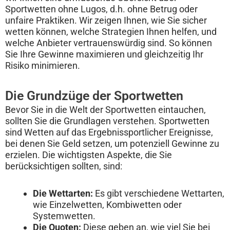
Sportwetten ohne Lugos, d.h. ohne Betrug oder
unfaire Praktiken. Wir zeigen Ihnen, wie Sie sicher
wetten können, welche Strategien Ihnen helfen, und
welche Anbieter vertrauenswürdig sind. So können
Sie Ihre Gewinne maximieren und gleichzeitig Ihr
Risiko minimieren.
Die Grundzüge der Sportwetten
Bevor Sie in die Welt der Sportwetten eintauchen,
sollten Sie die Grundlagen verstehen. Sportwetten
sind Wetten auf das Ergebnissportlicher Ereignisse,
bei denen Sie Geld setzen, um potenziell Gewinne zu
erzielen. Die wichtigsten Aspekte, die Sie
berücksichtigen sollten, sind:
Die Wettarten:
Es gibt verschiedene Wettarten,
wie Einzelwetten, Kombiwetten oder
Systemwetten.
Die Quoten:
Diese geben an, wie viel Sie bei