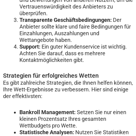
Vertrauenswürdigkeit des Anbieters zu
überprüfen.
Transparente Geschäftsbedingungen:
Der
Anbieter sollte klare und faire Bedingungen für
Einzahlungen, Auszahlungen und
Wettangebote haben.
Support:
Ein guter Kundenservice ist wichtig.
Achten Sie darauf, dass es mehrere
Kontaktmöglichkeiten gibt.
Strategien für erfolgreiches Wetten
Es gibt zahlreiche Strategien, die Ihnen helfen können,
Ihre Wett-Ergebnisse zu verbessern. Hier sind einige
der effektivsten:
Bankroll Management:
Setzen Sie nur einen
kleinen Prozentsatz Ihres gesamten
Wettbudgets pro Wette.
Statistische Analysen:
Nutzen Sie Statistiken