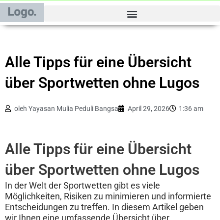
Lewati
ke
konten
Alle Tipps für eine Übersicht
über Sportwetten ohne Lugos
oleh
Yayasan Mulia Peduli Bangsa
April 29, 2026
1:36 am
Alle Tipps für eine Übersicht
über Sportwetten ohne Lugos
In der Welt der Sportwetten gibt es viele
Möglichkeiten, Risiken zu minimieren und informierte
Entscheidungen zu treffen. In diesem Artikel geben
wir Ihnen eine umfassende Übersicht über