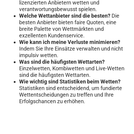
lizenzierten Anbietern wetten und
verantwortungsbewusst spielen.
Welche Wettanbieter sind die besten?
Die
besten Anbieter bieten faire Quoten, eine
breite Palette von Wettmärkten und
exzellenten Kundenservice.
Wie kann ich meine Verluste minimieren?
Indem Sie Ihre Einsätze verwalten und nicht
impulsiv wetten.
Was sind die häufigsten Wettarten?
Einzelwetten, Kombiwetten und Live-Wetten
sind die häufigsten Wettarten.
Wie wichtig sind Statistiken beim Wetten?
Statistiken sind entscheidend, um fundierte
Wettentscheidungen zu treffen und Ihre
Erfolgschancen zu erhöhen.