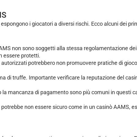
MS
spongono i giocatori a diversi rischi. Ecco alcuni dei princ
MS non sono soggetti alla stessa regolamentazione dei cas
n essere protetti.
n autorizzati potrebbero non promuovere pratiche di gioc
a di truffe. Importante verificare la reputazione del casi
 o la mancanza di pagamento sono più comuni in questi cas
li potrebbe non essere sicuro come in un casinò AAMS, e