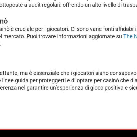
toposte a audit regolari, offrendo un alto livello di tras
inò
inò è cruciale per i giocatori. Ci sono varie fonti affidabil
l mercato. Puoi trovare informazioni aggiornate su
The 
.
ante, ma è essenziale che i giocatori siano consapevoli d
 linee guida per proteggerti e di optare per casinò che dia
erenza nel garantire un’esperienza di gioco positiva e sic