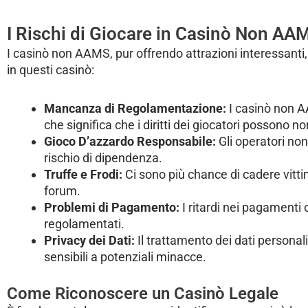
I Rischi di Giocare in Casinò Non AA
I casinò non AAMS, pur offrendo attrazioni interessanti, e
in questi casinò:
Mancanza di Regolamentazione:
I casinò non AA
che significa che i diritti dei giocatori possono no
Gioco D’azzardo Responsabile:
Gli operatori no
rischio di dipendenza.
Truffe e Frodi:
Ci sono più chance di cadere vittim
forum.
Problemi di Pagamento:
I ritardi nei pagamenti
regolamentati.
Privacy dei Dati:
Il trattamento dei dati persona
sensibili a potenziali minacce.
Come Riconoscere un Casinò Legale