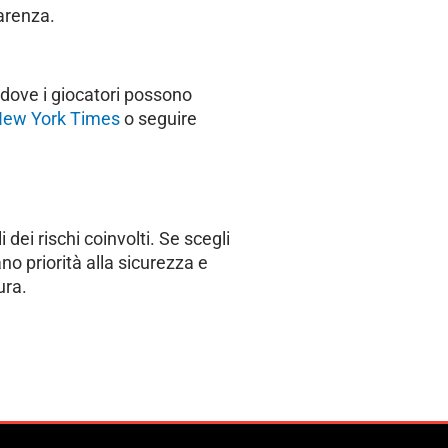
parenza.
i dove i giocatori possono
New York Times
o seguire
ei rischi coinvolti. Se scegli
no priorità alla sicurezza e
ura.