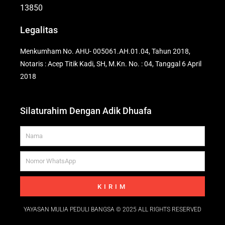
13850
Legalitas
Menkumham No. AHU- 005061.AH.01.04, Tahun 2018,
Notaris : Acep Titik Kadi, SH, M.Kn. No. : 04, Tanggal 6 April
2018
Silaturahim Dengan Adik Dhuafa
Name
WhatsApp
KIRIM
YAYASAN MULIA PEDULI BANGSA © 2025 ALL RIGHTS RESERVED​