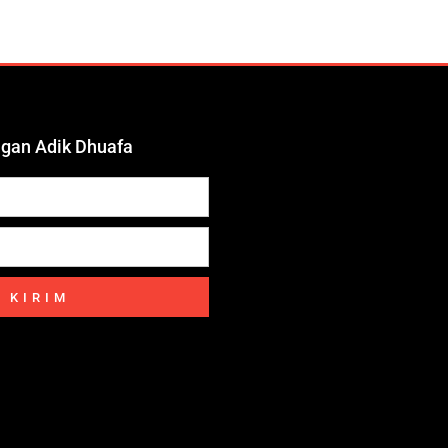
ngan Adik Dhuafa
KIRIM