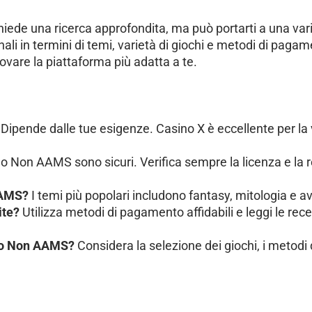
hiede una ricerca approfondita, ma può portarti a una vari
li in termini di temi, varietà di giochi e metodi di pagam
ovare la piattaforma più adatta a te.
Dipende dalle tue esigenze. Casino X è eccellente per la 
no Non AAMS sono sicuri. Verifica sempre la licenza e la 
AAMS?
I temi più popolari includono fantasy, mitologia e a
ite?
Utilizza metodi di pagamento affidabili e leggi le recen
no Non AAMS?
Considera la selezione dei giochi, i metodi 