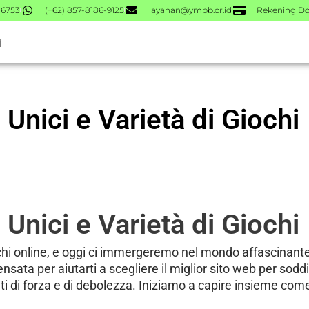
-6753
(+62) 857-8186-9125
layanan@ympb.or.id
Rekening Do
i
nici e Varietà di Giochi
nici e Varietà di Giochi
ochi online, e oggi ci immergeremo nel mondo affascinant
nsata per aiutarti a scegliere il miglior sito web per sodd
ti di forza e di debolezza. Iniziamo a capire insieme come 