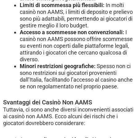
Limiti di scommessa più flessibili:
In molti
casinò non AAMS, i limiti di deposito e prelievo
sono più adattabili, permettendo ai giocatori di
gestire meglio il loro budget.
Accesso a scommesse non convenzionali:
I
casinò non AAMS possono offrire scommesse
su eventi non coperti dalle piattaforme legali,
attirando i giocatori che cercano qualcosa di
diverso.
Minori restrizioni geografiche:
Spesso non ci
sono restrizioni sui giocatori provenienti
dall’Italia, facilitando l’accesso al casino anche
se non regolamentato nel proprio paese.
Svantaggi dei Casinò Non AAMS
Tuttavia, ci sono anche diversi inconvenienti associati
ai casinò non AAMS. Ecco alcuni dei rischi che i
giocatori dovrebbero considerare: