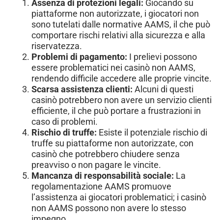
Assenza di protezioni legali:
Giocando su
piattaforme non autorizzate, i giocatori non
sono tutelati dalle normative AAMS, il che può
comportare rischi relativi alla sicurezza e alla
riservatezza.
Problemi di pagamento:
I prelievi possono
essere problematici nei casinò non AAMS,
rendendo difficile accedere alle proprie vincite.
Scarsa assistenza clienti:
Alcuni di questi
casinò potrebbero non avere un servizio clienti
efficiente, il che può portare a frustrazioni in
caso di problemi.
Rischio di truffe:
Esiste il potenziale rischio di
truffe su piattaforme non autorizzate, con
casinò che potrebbero chiudere senza
preavviso o non pagare le vincite.
Mancanza di responsabilità sociale:
La
regolamentazione AAMS promuove
l’assistenza ai giocatori problematici; i casinò
non AAMS possono non avere lo stesso
impegno.