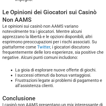
Le Opinioni dei Giocatori sui Casinò
Non AAMS
Le opinioni sui casinò non AAMS variano
notevolmente tra i giocatori. Mentre alcuni
apprezzano la libertà e le opzioni disponibili, altri
esprimono preoccupazioni per i rischi associati. Su
piattaforme come
Twitter
, i giocatori discutono
frequentemente delle loro esperienze, sia positive che
negative. Alcuni punti comuni includono:
La gioia di esplorare nuove offerte di giochi.
I successi ottenuti da bonus vantaggiosi.
Frustrazioni legate ai problemi di pagamento e
all’assistenza clienti.
Conclusione
I casinò non AAMS presentano un mix interessante di