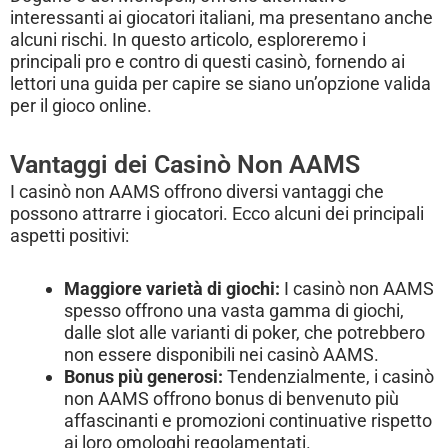
interessanti ai giocatori italiani, ma presentano anche
alcuni rischi. In questo articolo, esploreremo i
principali pro e contro di questi casinò, fornendo ai
lettori una guida per capire se siano un’opzione valida
per il gioco online.
Vantaggi dei Casinò Non AAMS
I casinò non AAMS offrono diversi vantaggi che
possono attrarre i giocatori. Ecco alcuni dei principali
aspetti positivi:
Maggiore varietà di giochi:
I casinò non AAMS
spesso offrono una vasta gamma di giochi,
dalle slot alle varianti di poker, che potrebbero
non essere disponibili nei casinò AAMS.
Bonus più generosi:
Tendenzialmente, i casinò
non AAMS offrono bonus di benvenuto più
affascinanti e promozioni continuative rispetto
ai loro omologhi regolamentati.