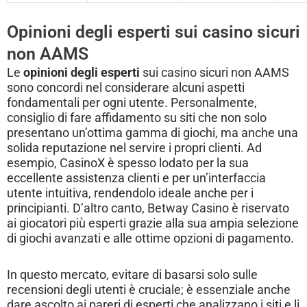
Opinioni degli esperti sui casino sicuri
non AAMS
Le
opinioni degli esperti
sui casino sicuri non AAMS
sono concordi nel considerare alcuni aspetti
fondamentali per ogni utente. Personalmente,
consiglio di fare affidamento su siti che non solo
presentano un’ottima gamma di giochi, ma anche una
solida reputazione nel servire i propri clienti. Ad
esempio, CasinoX è spesso lodato per la sua
eccellente assistenza clienti e per un’interfaccia
utente intuitiva, rendendolo ideale anche per i
principianti. D’altro canto, Betway Casino è riservato
ai giocatori più esperti grazie alla sua ampia selezione
di giochi avanzati e alle ottime opzioni di pagamento.
In questo mercato, evitare di basarsi solo sulle
recensioni degli utenti è cruciale; è essenziale anche
dare ascolto ai pareri di esperti che analizzano i siti e li