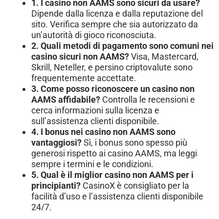
1. I casino non AAMS sono sicuri da usare?
Dipende dalla licenza e dalla reputazione del
sito. Verifica sempre che sia autorizzato da
un’autorità di gioco riconosciuta.
2. Quali metodi di pagamento sono comuni nei
casino sicuri non AAMS?
Visa, Mastercard,
Skrill, Neteller, e persino criptovalute sono
frequentemente accettate.
3. Come posso riconoscere un casino non
AAMS affidabile?
Controlla le recensioni e
cerca informazioni sulla licenza e
sull’assistenza clienti disponibile.
4. I bonus nei casino non AAMS sono
vantaggiosi?
Sì, i bonus sono spesso più
generosi rispetto ai casino AAMS, ma leggi
sempre i termini e le condizioni.
5. Qual è il miglior casino non AAMS per i
principianti?
CasinoX è consigliato per la
facilità d’uso e l’assistenza clienti disponibile
24/7.