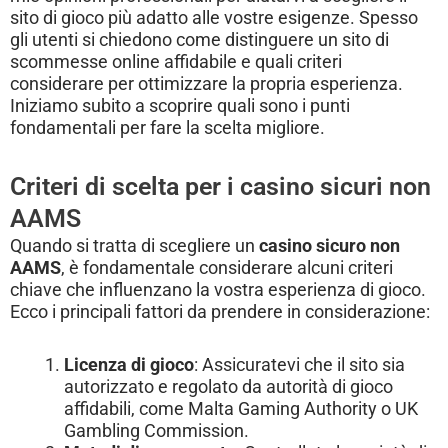
sito di gioco più adatto alle vostre esigenze. Spesso
gli utenti si chiedono come distinguere un sito di
scommesse online affidabile e quali criteri
considerare per ottimizzare la propria esperienza.
Iniziamo subito a scoprire quali sono i punti
fondamentali per fare la scelta migliore.
Criteri di scelta per i casino sicuri non
AAMS
Quando si tratta di scegliere un
casino sicuro non
AAMS
, è fondamentale considerare alcuni criteri
chiave che influenzano la vostra esperienza di gioco.
Ecco i principali fattori da prendere in considerazione:
Licenza di gioco
: Assicuratevi che il sito sia
autorizzato e regolato da autorità di gioco
affidabili, come Malta Gaming Authority o UK
Gambling Commission.