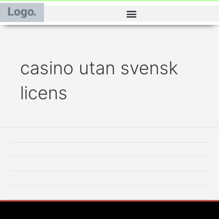
Lewati
ke
konten
casino utan svensk
licens