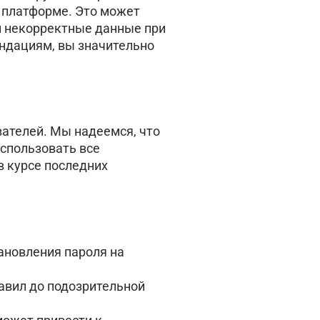
к платформе. Это может
и некорректные данные при
ендациям, вы значительно
вателей. Мы надеемся, что
использовать все
в курсе последних
ановления пароля на
авил до подозрительной