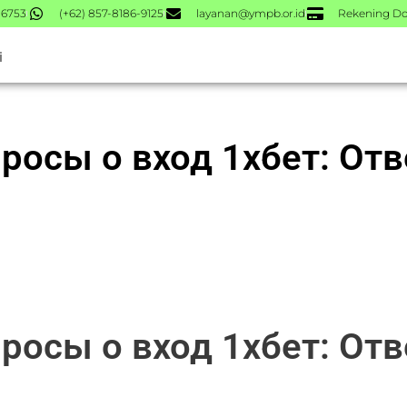
-6753
(+62) 857-8186-9125
layanan@ympb.or.id
Rekening Do
i
росы о вход 1хбет: Отв
росы о вход 1хбет: Отв