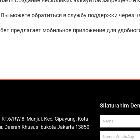
хбет?
Создание нескольких аккаунтов запрещено и 
Вы можете обратиться в службу поддержки через ча
хбет предлагает мобильное приложение для удобного
Silaturahim De
Name
, RT.6/RW.8, Munjul, Kec. Cipayung, Kota
r, Daerah Khusus Ibukota Jakarta 13850
WhatsApp