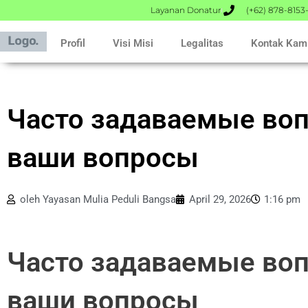
Lewati
Layanan Donatur
(+62) 878-8153
ke
konten
Profil
Visi Misi
Legalitas
Kontak Kam
Часто задаваемые воп
ваши вопросы
oleh
Yayasan Mulia Peduli Bangsa
April 29, 2026
1:16 pm
Часто задаваемые воп
ваши вопросы