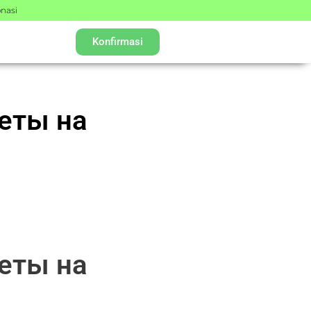
nasi
Konfirmasi
еты на
еты на