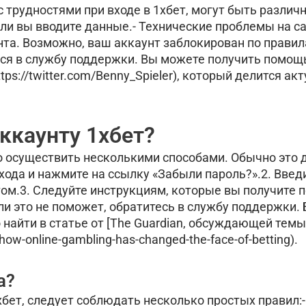
трудностями при входе в 1хбет, могут быть различн
 ли вы вводите данные.- Технические проблемы на с
нта. Возможно, ваш аккаунт заблокирован по правил
ться в службу поддержки. Вы можете получить помощ
tps://twitter.com/Benny_Spieler), который делится а
ккаунту 1хбет?
о осуществить несколькими способами. Обычно это 
хода и нажмите на ссылку «Забыли пароль?».2. Введ
том.3. Следуйте инструкциям, которые вы получите 
сли это не поможет, обратитесь в службу поддержки. 
найти в статье от [The Guardian, обсуждающей темы
ow-online-gambling-has-changed-the-face-of-betting).
а?
бет, следует соблюдать несколько простых правил: