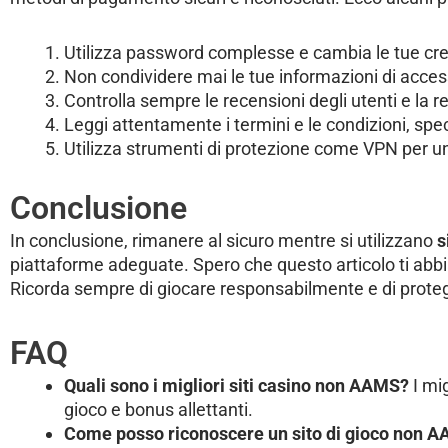
Utilizza password complesse e cambia le tue cre
Non condividere mai le tue informazioni di acces
Controlla sempre le recensioni degli utenti e la r
Leggi attentamente i termini e le condizioni, spec
Utilizza strumenti di protezione come VPN per 
Conclusione
In conclusione, rimanere al sicuro mentre si utilizzano
s
piattaforme adeguate. Spero che questo articolo ti abbia f
Ricorda sempre di giocare responsabilmente e di proteg
FAQ
Quali sono i migliori siti casino non AAMS?
I mig
gioco e bonus allettanti.
Come posso riconoscere un sito di gioco non A