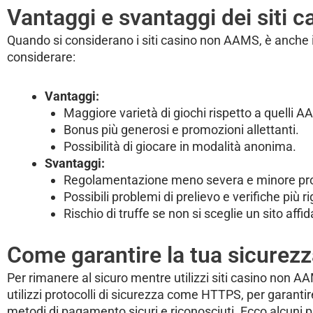
Vantaggi e svantaggi dei siti
Quando si considerano i siti casino non AAMS, è anche i
considerare:
Vantaggi:
Maggiore varietà di giochi rispetto a quelli 
Bonus più generosi e promozioni allettanti.
Possibilità di giocare in modalità anonima.
Svantaggi:
Regolamentazione meno severa e minore prote
Possibili problemi di prelievo e verifiche più ri
Rischio di truffe se non si sceglie un sito affid
Come garantire la tua sicurezz
Per rimanere al sicuro mentre utilizzi siti casino non AA
utilizzi protocolli di sicurezza come HTTPS, per garantire
metodi di pagamento sicuri e riconosciuti. Ecco alcuni 