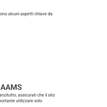
sono alcuni aspetti chiave da
on AAMS
zitutto, assicurati che il sito
portante utilizzare solo