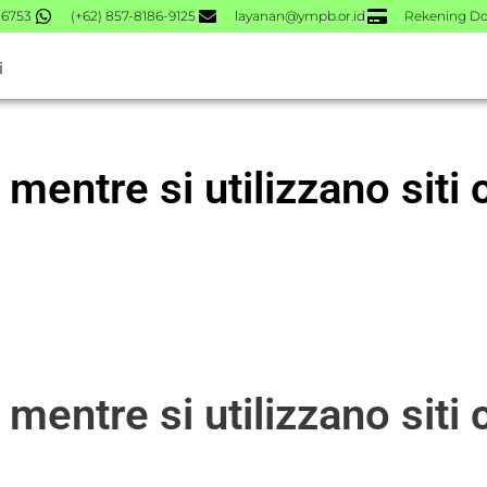
-6753
(+62) 857-8186-9125
layanan@ympb.or.id
Rekening Do
i
mentre si utilizzano siti
mentre si utilizzano siti