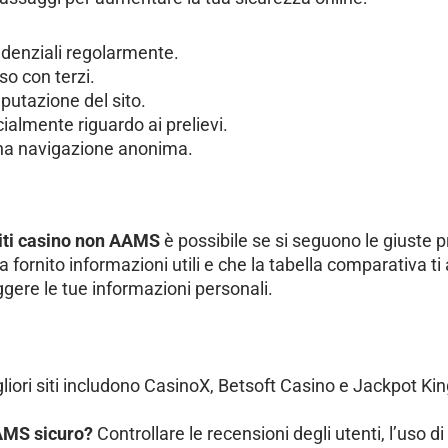
denziali regolarmente.
so con terzi.
eputazione del sito.
ialmente riguardo ai prelievi.
una navigazione anonima.
iti casino non AAMS
è possibile se si seguono le giuste p
ornito informazioni utili e che la tabella comparativa ti ai
gere le tue informazioni personali.
liori siti includono CasinoX, Betsoft Casino e Jackpot Kin
AMS sicuro?
Controllare le recensioni degli utenti, l’uso di 