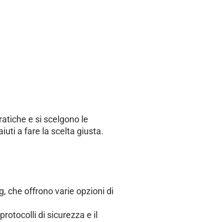
ratiche e si scelgono le
uti a fare la scelta giusta.
g, che offrono varie opzioni di
protocolli di sicurezza e il