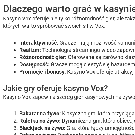
Dlaczego warto grać w kasyni
Kasyno Vox oferuje nie tylko różnorodność gier, ale t
których warto spróbować swoich sił w Vox:
Interaktywność:
Gracze mają możliwość komunika
Realizm:
Technologia streamingu wideo zapewni
Różnorodność gier:
Oferowane są zarówno klasy
Dostępność:
Gracze mogą cieszyć się hazardem 
Promocje i bonusy:
Kasyno Vox oferuje atrakcyj
Jakie gry oferuje kasyno Vox?
Kasyno Vox zapewnia szereg gier kasynowych na żywo, k
Bakarat na żywo:
Klasyczna gra, która przyciąga 
Ruletka na żywo:
Dynamiczna gra, która obiecuje
Blackjack na żywo:
Gra, która łączy umiejętności