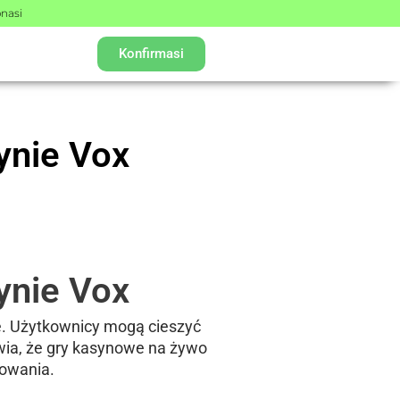
nasi
Konfirmasi
ynie Vox
ynie Vox
e. Użytkownicy mogą cieszyć
wia, że gry kasynowe na żywo
żowania.