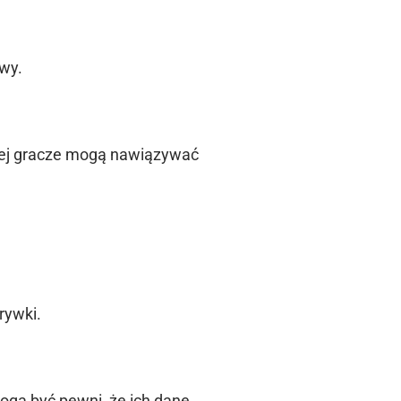
awy.
owej gracze mogą nawiązywać
rywki.
ogą być pewni, że ich dane