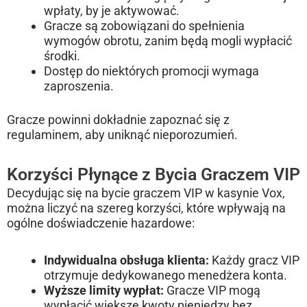
wpłaty, by je aktywować.
Gracze są zobowiązani do spełnienia
wymogów obrotu, zanim będą mogli wypłacić
środki.
Dostęp do niektórych promocji wymaga
zaproszenia.
Gracze powinni dokładnie zapoznać się z
regulaminem, aby uniknąć nieporozumień.
Korzyści Płynące z Bycia Graczem VIP
Decydując się na bycie graczem VIP w kasynie Vox,
można liczyć na szereg korzyści, które wpływają na
ogólne doświadczenie hazardowe:
Indywidualna obsługa klienta:
Każdy gracz VIP
otrzymuje dedykowanego menedżera konta.
Wyższe limity wypłat:
Gracze VIP mogą
wypłacić większe kwoty pieniędzy bez