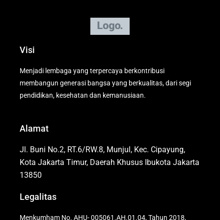
Visi
Menjadi lembaga yang terpercaya berkontribusi
membangun generasi bangsa yang berkualitas, dari segi
pendidikan, kesehatan dan kemanusiaan.
Alamat
Jl. Buni No.2, RT.6/RW.8, Munjul, Kec. Cipayung,
Kota Jakarta Timur, Daerah Khusus Ibukota Jakarta
13850
Legalitas
Menkumham No. AHU- 005061.AH.01.04, Tahun 2018,