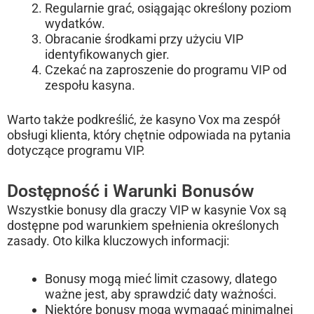
Regularnie grać, osiągając określony poziom
wydatków.
Obracanie środkami przy użyciu VIP
identyfikowanych gier.
Czekać na zaproszenie do programu VIP od
zespołu kasyna.
Warto także podkreślić, że kasyno Vox ma zespół
obsługi klienta, który chętnie odpowiada na pytania
dotyczące programu VIP.
Dostępność i Warunki Bonusów
Wszystkie bonusy dla graczy VIP w kasynie Vox są
dostępne pod warunkiem spełnienia określonych
zasady. Oto kilka kluczowych informacji:
Bonusy mogą mieć limit czasowy, dlatego
ważne jest, aby sprawdzić daty ważności.
Niektóre bonusy mogą wymagać minimalnej