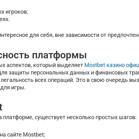
х игроков;
еях.
нтересное для себя, вне зависимости от предпочтен
сность платформы
вых аспектов, который выделяет
Mostbet казино офи
ля защиты персональных данных и финансовых тран
 легальность всех операций. Это в свою очередь вы
для игры.
t
а платформе, существует несколько простых шагов:
на сайте Mostbet;