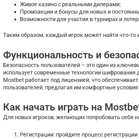
Живое казино с реальными дилерами;
Промоакции и бонусы для новых и постоянны
Возможности для участия в турнирах и лотер
Таким образом, каждый игрок может найти что-то и
Функциональность и безопа
Безопасность пользователей – это один из ключе
использует современные технологии шифрования д
Mostbet работает под лицензией, что обеспечивает
пользователей, предлагая им комфортные условия 
Как начать играть на Mostbe
Для новых игроков, желающих попробовать себя н
Регистрации: пройдите процесс регистрации 