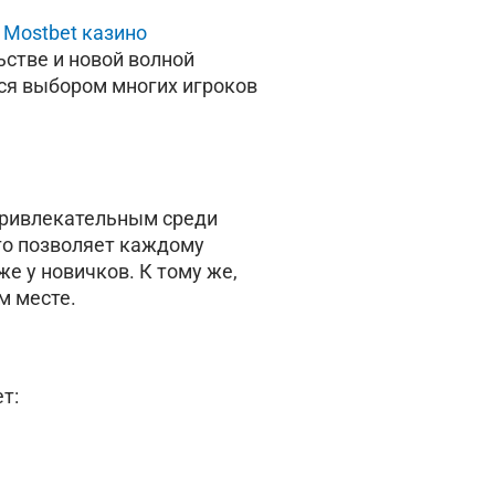
и
Mostbet казино
стве и новой волной
тся выбором многих игроков
привлекательным среди
что позволяет каждому
е у новичков. К тому же,
м месте.
т: