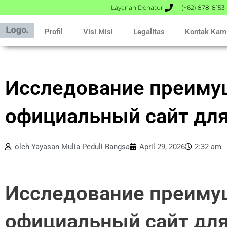
Lewati
Layanan Donatur
(+62) 878-8153
ke
konten
Profil
Visi Misi
Legalitas
Kontak Kam
Исследование преимущ
официальный сайт для
oleh
Yayasan Mulia Peduli Bangsa
April 29, 2026
2:32 am
Исследование преимущ
официальный сайт для