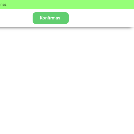
nasi
Konfirmasi