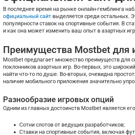
В последнее время на рынке онлайн-гемблинга на
официальный сайт
выделяется среди остальных. Э
популярности ставок на спортивные события. В ст
и как она может изменить ваш опыт в азартных игр
Преимущества Mostbet для 
Mostbet предлагает множество преимуществ для с
поклонников азартных игр. Во-первых, это широки
найти что-то по душе. Во-вторых, очевидна просто
наличие мобильного приложения значительно упрощ
Разнообразие игровых опций
Одним из главных достоинств Mostbet является ег
Сотни слотов от ведущих разработчиков;
Ставки на спортивные события, включая футб