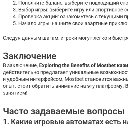
Пополните баланс: выберите подходящий спо
Выбор игры: выберите игру или спортивное с
Проверка акций: ознакомьтесь с текущими 
Начало игры: начните свои азартные приклю
Следуя данным шагам, игроки могут легко и быстро
Заключение
В заключение,
Exploring the Benefits of Mostbet к
действительно предлагает уникальные возможност
и удобным интерфейсом, Mostbet становится важн
опыт, стоит обратить внимание на эту платформу.
занятием!
Часто задаваемые вопросы
1. Какие игровые автоматах есть н