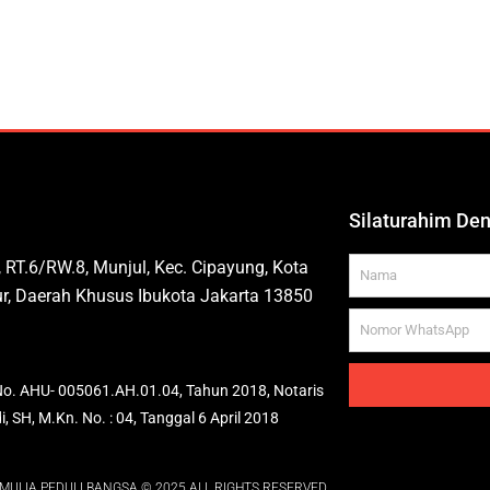
Silaturahim De
Name
, RT.6/RW.8, Munjul, Kec. Cipayung, Kota
r, Daerah Khusus Ibukota Jakarta 13850
WhatsApp
 AHU- 005061.AH.01.04, Tahun 2018, Notaris
di, SH, M.Kn. No. : 04, Tanggal 6 April 2018
MULIA PEDULI BANGSA © 2025 ALL RIGHTS RESERVED​