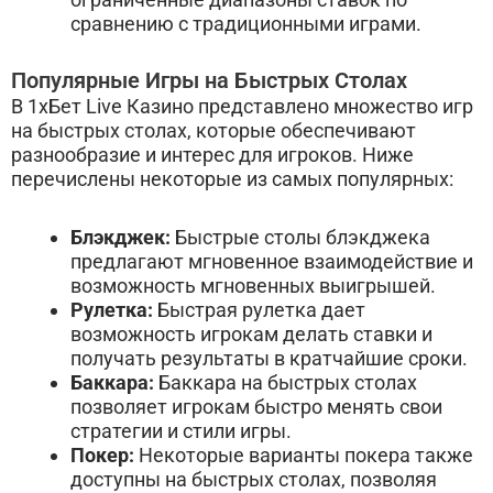
сравнению с традиционными играми.
Популярные Игры на Быстрых Столах
В 1хБет Live Казино представлено множество игр
на быстрых столах, которые обеспечивают
разнообразие и интерес для игроков. Ниже
перечислены некоторые из самых популярных:
Блэкджек:
Быстрые столы блэкджека
предлагают мгновенное взаимодействие и
возможность мгновенных выигрышей.
Рулетка:
Быстрая рулетка дает
возможность игрокам делать ставки и
получать результаты в кратчайшие сроки.
Баккара:
Баккара на быстрых столах
позволяет игрокам быстро менять свои
стратегии и стили игры.
Покер:
Некоторые варианты покера также
доступны на быстрых столах, позволяя