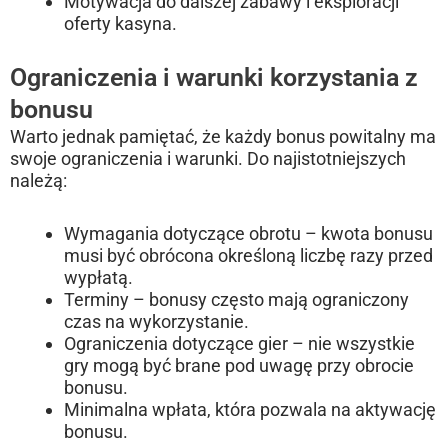
Motywacja do dalszej zabawy i eksploracji
oferty kasyna.
Ograniczenia i warunki korzystania z
bonusu
Warto jednak pamiętać, że każdy bonus powitalny ma
swoje ograniczenia i warunki. Do najistotniejszych
należą:
Wymagania dotyczące obrotu – kwota bonusu
musi być obrócona określoną liczbę razy przed
wypłatą.
Terminy – bonusy często mają ograniczony
czas na wykorzystanie.
Ograniczenia dotyczące gier – nie wszystkie
gry mogą być brane pod uwagę przy obrocie
bonusu.
Minimalna wpłata, która pozwala na aktywację
bonusu.