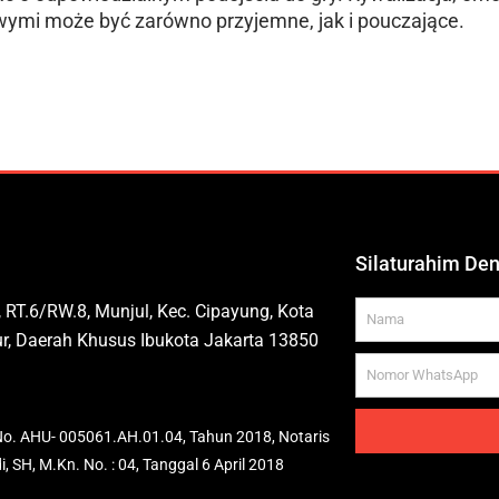
wymi może być zarówno przyjemne, jak i pouczające.
Silaturahim De
Name
, RT.6/RW.8, Munjul, Kec. Cipayung, Kota
r, Daerah Khusus Ibukota Jakarta 13850
WhatsApp
 AHU- 005061.AH.01.04, Tahun 2018, Notaris
di, SH, M.Kn. No. : 04, Tanggal 6 April 2018