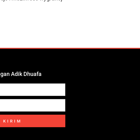
ngan Adik Dhuafa
KIRIM