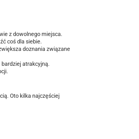
awie z dowolnego miejsca.
ć coś dla siebie.
co zwiększa doznania związane
bardziej atrakcyjną.
cji.
ią. Oto kilka najczęściej