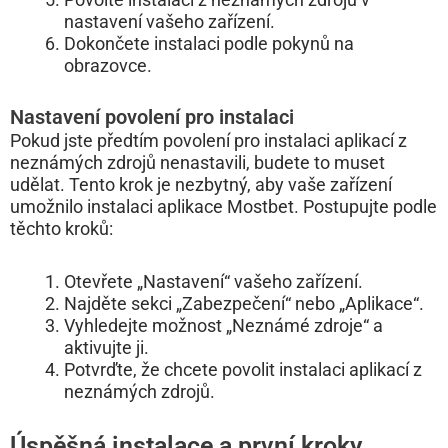
nastavení vašeho zařízení.
Dokončete instalaci podle pokynů na
obrazovce.
Nastavení povolení pro instalaci
Pokud jste předtím povolení pro instalaci aplikací z
neznámých zdrojů nenastavili, budete to muset
udělat. Tento krok je nezbytný, aby vaše zařízení
umožnilo instalaci aplikace Mostbet. Postupujte podle
těchto kroků:
Otevřete „Nastavení“ vašeho zařízení.
Najděte sekci „Zabezpečení“ nebo „Aplikace“.
Vyhledejte možnost „Neznámé zdroje“ a
aktivujte ji.
Potvrďte, že chcete povolit instalaci aplikací z
neznámých zdrojů.
Úspěšná instalace a první kroky