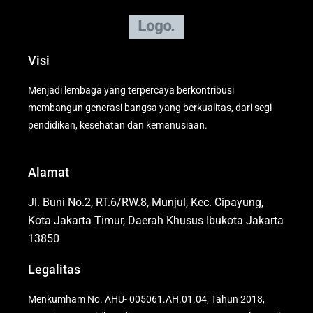
Visi
Menjadi lembaga yang terpercaya berkontribusi
membangun generasi bangsa yang berkualitas, dari segi
pendidikan, kesehatan dan kemanusiaan.
Alamat
Jl. Buni No.2, RT.6/RW.8, Munjul, Kec. Cipayung,
Kota Jakarta Timur, Daerah Khusus Ibukota Jakarta
13850
Legalitas
Menkumham No. AHU- 005061.AH.01.04, Tahun 2018,