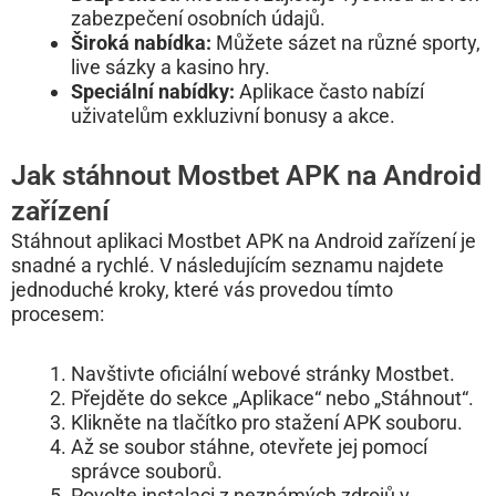
zabezpečení osobních údajů.
Široká nabídka:
Můžete sázet na různé sporty,
live sázky a kasino hry.
Speciální nabídky:
Aplikace často nabízí
uživatelům exkluzivní bonusy a akce.
Jak stáhnout Mostbet APK na Android
zařízení
Stáhnout aplikaci Mostbet APK na Android zařízení je
snadné a rychlé. V následujícím seznamu najdete
jednoduché kroky, které vás provedou tímto
procesem:
Navštivte oficiální webové stránky Mostbet.
Přejděte do sekce „Aplikace“ nebo „Stáhnout“.
Klikněte na tlačítko pro stažení APK souboru.
Až se soubor stáhne, otevřete jej pomocí
správce souborů.
Povolte instalaci z neznámých zdrojů v