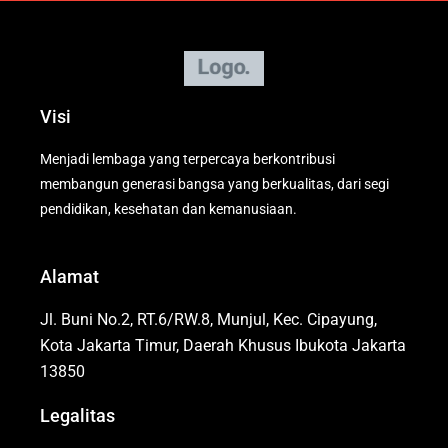
Visi
Menjadi lembaga yang terpercaya berkontribusi
membangun generasi bangsa yang berkualitas, dari segi
pendidikan, kesehatan dan kemanusiaan.
Alamat
Jl. Buni No.2, RT.6/RW.8, Munjul, Kec. Cipayung,
Kota Jakarta Timur, Daerah Khusus Ibukota Jakarta
13850
Legalitas