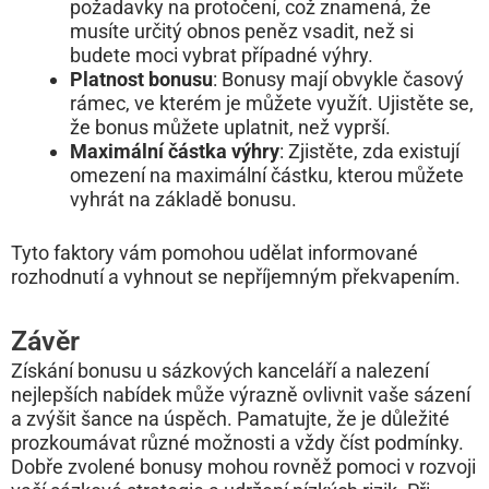
požadavky na protočení, což znamená, že
musíte určitý obnos peněz vsadit, než si
budete moci vybrat případné výhry.
Platnost bonusu
: Bonusy mají obvykle časový
rámec, ve kterém je můžete využít. Ujistěte se,
že bonus můžete uplatnit, než vyprší.
Maximální částka výhry
: Zjistěte, zda existují
omezení na maximální částku, kterou můžete
vyhrát na základě bonusu.
Tyto faktory vám pomohou udělat informované
rozhodnutí a vyhnout se nepříjemným překvapením.
Závěr
Získání bonusu u sázkových kanceláří a nalezení
nejlepších nabídek může výrazně ovlivnit vaše sázení
a zvýšit šance na úspěch. Pamatujte, že je důležité
prozkoumávat různé možnosti a vždy číst podmínky.
Dobře zvolené bonusy mohou rovněž pomoci v rozvoji