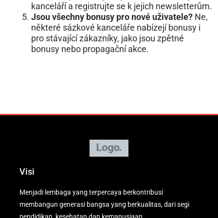
kanceláří a registrujte se k jejich newsletterům.
Jsou všechny bonusy pro nové uživatele?
Ne,
některé sázkové kanceláře nabízejí bonusy i
pro stávající zákazníky, jako jsou zpětné
bonusy nebo propagační akce.
Visi
Menjadi lembaga yang terpercaya berkontribusi
membangun generasi bangsa yang berkualitas, dari segi
pendidikan, kesehatan dan kemanusiaan.