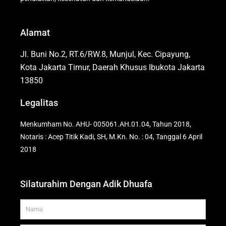
Alamat
Jl. Buni No.2, RT.6/RW.8, Munjul, Kec. Cipayung,
Kota Jakarta Timur, Daerah Khusus Ibukota Jakarta
13850
Legalitas
Menkumham No. AHU- 005061.AH.01.04, Tahun 2018,
Notaris : Acep Titik Kadi, SH, M.Kn. No. : 04, Tanggal 6 April
2018
Silaturahim Dengan Adik Dhuafa
Name