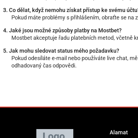
3. Co dělat, když nemohu získat přístup ke svému účtu
Pokud máte problémy s přihlášením, obraťte se na 
4. Jaké jsou možné způsoby platby na Mostbet?
Mostbet akceptuje řadu platebních metod, včetně kr
5. Jak mohu sledovat status mého požadavku?
Pokud odesíláte e-mail nebo používáte live chat, mě
odhadovaný čas odpovědi.
Alamat