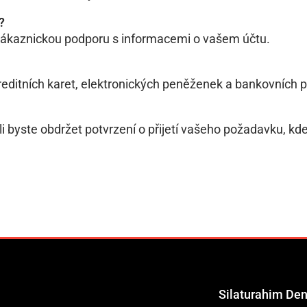
?
zákaznickou podporu s informacemi o vašem účtu.
editních karet, elektronických peněženek a bankovních 
li byste obdržet potvrzení o přijetí vašeho požadavku, k
Silaturahim De