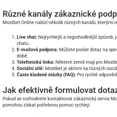
Různé kanály zákaznické podp
Mostbet Online nabízí několik různých kanálů, kterými
Live chat:
Nejrychlejší a nejpohodlnější způsob, 
chatu.
E-mailová podpora:
Můžete poslat dotaz na spec
době.
Telefonická linka:
Některé země mají pro Mostbet
Sociální sítě:
Mostbet je aktivní na různých sociá
Často kladené otázky (FAQ):
Pro rychlé odpovědi
Jak efektivně formulovat dota
Pokud se rozhodnete kontaktovat zákaznický servis Most
pomohou získat potřebnou pomoc rychleji: