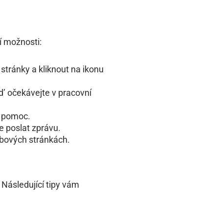
í možnosti:
stránky a kliknout na ikonu
’ očekávejte v pracovní
u pomoc.
e poslat zprávu.
ebových stránkách.
 Následující tipy vám