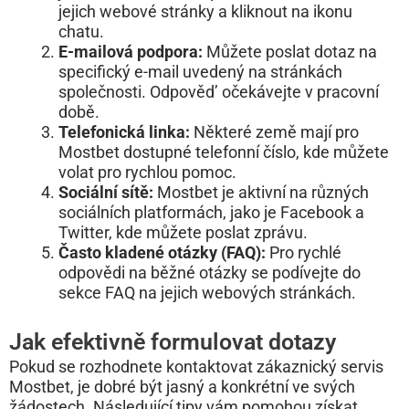
jejich webové stránky a kliknout na ikonu
chatu.
E-mailová podpora:
Můžete poslat dotaz na
specifický e-mail uvedený na stránkách
společnosti. Odpověd’ očekávejte v pracovní
době.
Telefonická linka:
Některé země mají pro
Mostbet dostupné telefonní číslo, kde můžete
volat pro rychlou pomoc.
Sociální sítě:
Mostbet je aktivní na různých
sociálních platformách, jako je Facebook a
Twitter, kde můžete poslat zprávu.
Často kladené otázky (FAQ):
Pro rychlé
odpovědi na běžné otázky se podívejte do
sekce FAQ na jejich webových stránkách.
Jak efektivně formulovat dotazy
Pokud se rozhodnete kontaktovat zákaznický servis
Mostbet, je dobré být jasný a konkrétní ve svých
žádostech. Následující tipy vám pomohou získat