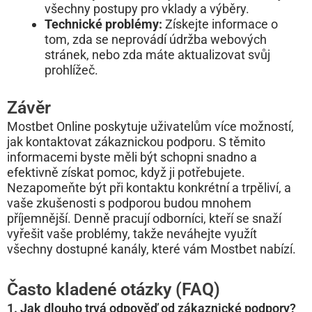
všechny postupy pro vklady a výběry.
Technické problémy:
Získejte informace o
tom, zda se neprovádí údržba webových
stránek, nebo zda máte aktualizovat svůj
prohlížeč.
Závěr
Mostbet Online poskytuje uživatelům více možností,
jak kontaktovat zákaznickou podporu. S těmito
informacemi byste měli být schopni snadno a
efektivně získat pomoc, když ji potřebujete.
Nezapomeňte být při kontaktu konkrétní a trpěliví, a
vaše zkušenosti s podporou budou mnohem
příjemnější. Denně pracují odborníci, kteří se snaží
vyřešit vaše problémy, takže neváhejte využít
všechny dostupné kanály, které vám Mostbet nabízí.
Často kladené otázky (FAQ)
1. Jak dlouho trvá odpověď od zákaznické podpory?