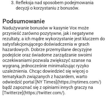
Refleksja nad sposobem podejmowania
decyzji o korzystaniu z bonusów.
Podsumowanie
Nadużywanie bonusów w kasynie Vox może
przynieść zarówno pozytywne, jak i negatywne
rezultaty, a ich mądre wykorzystanie jest kluczem do
satysfakcjonującego doświadczenia w grach
hazardowych. Dobrze przemyślane decyzyjne
podejście oraz świadome zarządzanie swoimi
oczekiwaniami pozwala zwiększyć szanse na
wygraną, jednocześnie minimalizując ryzyko
uzależnienia. Chcąc dowiedzieć się więcej o
tematykach związanych z hazardem, warto
odwiedzić portal [NY Times](https://nytimes.com/)
bądź zapoznać się z opiniami innych graczy na
[Twitterze](https://twitter.com/).