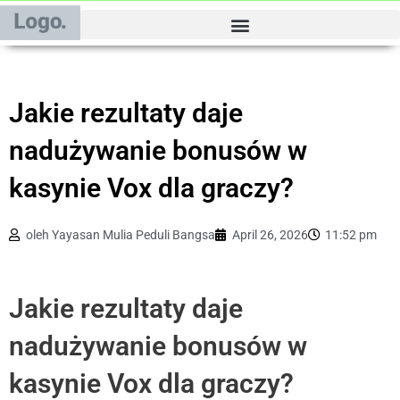
Lewati
ke
konten
Jakie rezultaty daje
nadużywanie bonusów w
kasynie Vox dla graczy?
oleh
Yayasan Mulia Peduli Bangsa
April 26, 2026
11:52 pm
Jakie rezultaty daje
nadużywanie bonusów w
kasynie Vox dla graczy?