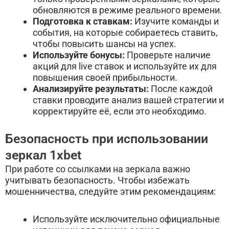
обновляются в режиме реального времени.
Подготовка к ставкам:
Изучите команды и
события, на которые собираетесь ставить,
чтобы повысить шансы на успех.
Используйте бонусы:
Проверьте наличие
акций для live ставок и используйте их для
повышения своей прибыльности.
Анализируйте результаты:
После каждой
ставки проводите анализ вашей стратегии и
корректируйте её, если это необходимо.
Безопасность при использовании
зеркал 1xbet
При работе со ссылками на зеркала важно
учитывать безопасность. Чтобы избежать
мошенничества, следуйте этим рекомендациям:
Используйте исключительно официальные