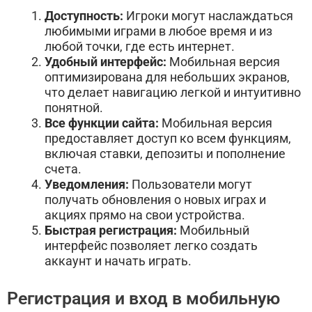
Доступность:
Игроки могут наслаждаться
любимыми играми в любое время и из
любой точки, где есть интернет.
Удобный интерфейс:
Мобильная версия
оптимизирована для небольших экранов,
что делает навигацию легкой и интуитивно
понятной.
Все функции сайта:
Мобильная версия
предоставляет доступ ко всем функциям,
включая ставки, депозиты и пополнение
счета.
Уведомления:
Пользователи могут
получать обновления о новых играх и
акциях прямо на свои устройства.
Быстрая регистрация:
Мобильный
интерфейс позволяет легко создать
аккаунт и начать играть.
Регистрация и вход в мобильную