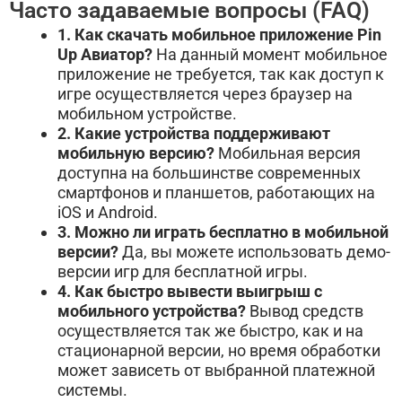
Часто задаваемые вопросы (FAQ)
1. Как скачать мобильное приложение Pin
Up Авиатор?
На данный момент мобильное
приложение не требуется, так как доступ к
игре осуществляется через браузер на
мобильном устройстве.
2. Какие устройства поддерживают
мобильную версию?
Мобильная версия
доступна на большинстве современных
смартфонов и планшетов, работающих на
iOS и Android.
3. Можно ли играть бесплатно в мобильной
версии?
Да, вы можете использовать демо-
версии игр для бесплатной игры.
4. Как быстро вывести выигрыш с
мобильного устройства?
Вывод средств
осуществляется так же быстро, как и на
стационарной версии, но время обработки
может зависеть от выбранной платежной
системы.