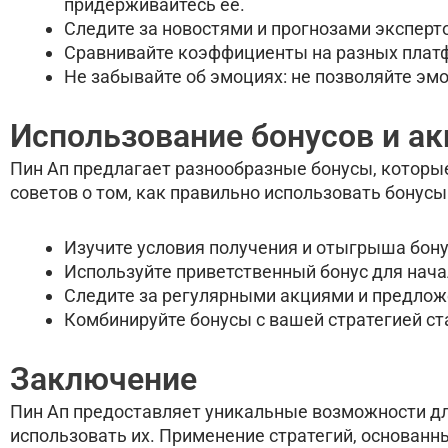
придерживайтесь её.
Следите за новостями и прогнозами эксперт
Сравнивайте коэффициенты на разных плат
Не забывайте об эмоциях: не позволяйте эм
Использование бонусов и ак
Пин Ап предлагает разнообразные бонусы, которы
советов о том, как правильно использовать бонусы
Изучите условия получения и отыгрыша бону
Используйте приветственный бонус для нача
Следите за регулярными акциями и предлож
Комбинируйте бонусы с вашей стратегией с
Заключение
Пин Ап предоставляет уникальные возможности для 
использовать их. Применение стратегий, основанн