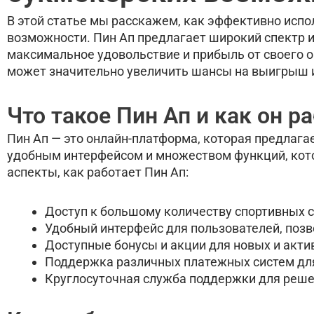
В этой статье мы расскажем, как эффективно испо
возможности. Пин Ап предлагает широкий спектр и
максимальное удовольствие и прибыль от своего о
может значительно увеличить шансы на выигрыш и
Что такое Пин Ап и как он р
Пин Ап — это онлайн-платформа, которая предлага
удобным интерфейсом и множеством функций, кото
аспекты, как работает Пин Ап:
Доступ к большому количеству спортивных с
Удобный интерфейс для пользователей, поз
Доступные бонусы и акции для новых и акти
Поддержка различных платежных систем для
Круглосуточная служба поддержки для реше