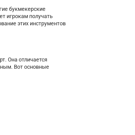
угие букмекерские
ет игрокам получать
ование этих инструментов
рт. Она отличается
сным. Вот основные