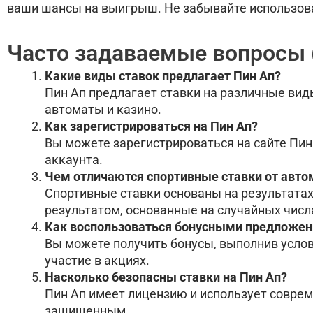
ваши шансы на выигрыш. Не забывайте использова
Часто задаваемые вопросы 
Какие виды ставок предлагает Пин Ап?
Пин Ап предлагает ставки на различные виды
автоматы и казино.
Как зарегистрироваться на Пин Ап?
Вы можете зарегистрироваться на сайте Пин
аккаунта.
Чем отличаются спортивные ставки от авто
Спортивные ставки основаны на результатах
результатом, основанные на случайных числ
Как воспользоваться бонусными предложе
Вы можете получить бонусы, выполнив услов
участие в акциях.
Насколько безопасны ставки на Пин Ап?
Пин Ап имеет лицензию и использует соврем
защищенным.