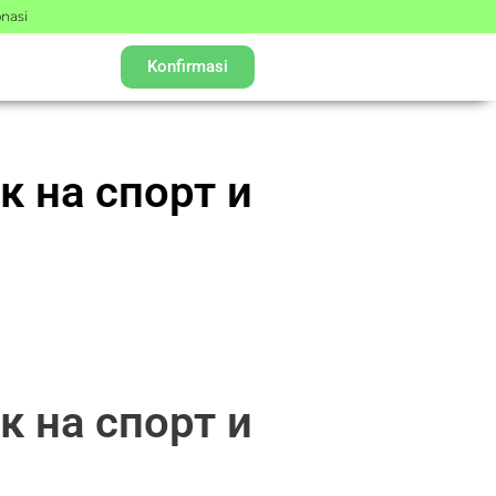
nasi
Konfirmasi
к на спорт и
к на спорт и