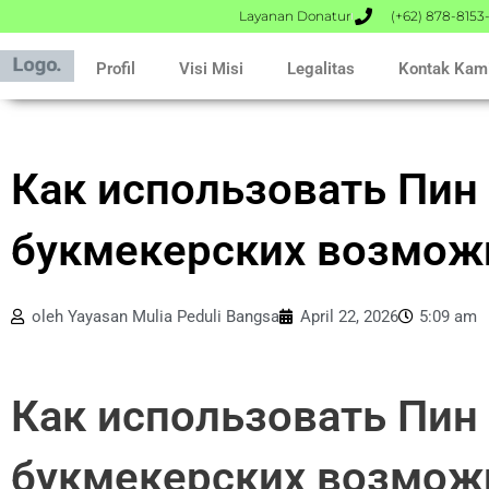
Lewati
Layanan Donatur
(+62) 878-8153
ke
konten
Profil
Visi Misi
Legalitas
Kontak Kam
Как использовать Пин 
букмекерских возмож
oleh
Yayasan Mulia Peduli Bangsa
April 22, 2026
5:09 am
Как использовать Пин 
букмекерских возмож