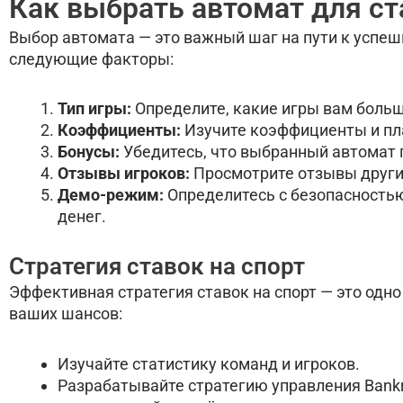
Как выбрать автомат для ст
Выбор автомата — это важный шаг на пути к успе
следующие факторы:
Тип игры:
Определите, какие игры вам больш
Коэффициенты:
Изучите коэффициенты и пл
Бонусы:
Убедитесь, что выбранный автомат 
Отзывы игроков:
Просмотрите отзывы других
Демо-режим:
Определитесь с безопасностью
денег.
Стратегия ставок на спорт
Эффективная стратегия ставок на спорт — это одн
ваших шансов:
Изучайте статистику команд и игроков.
Разрабатывайте стратегию управления Bankro