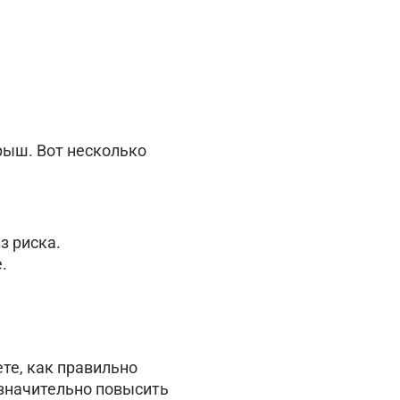
рыш. Вот несколько
з риска.
.
те, как правильно
 значительно повысить