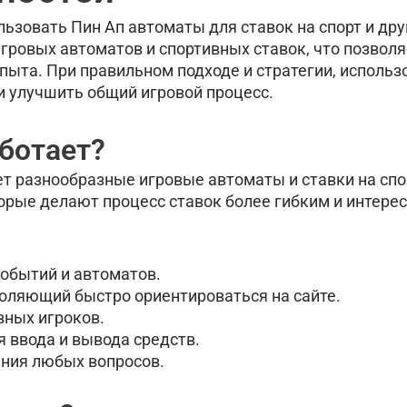
льзовать Пин Ап автоматы для ставок на спорт и др
гровых автоматов и спортивных ставок, что позволя
пыта. При правильном подходе и стратегии, использ
 улучшить общий игровой процесс.
аботает?
ет разнообразные игровые автоматы и ставки на спо
рые делают процесс ставок более гибким и интере
обытий и автоматов.
воляющий быстро ориентироваться на сайте.
вных игроков.
 ввода и вывода средств.
ния любых вопросов.