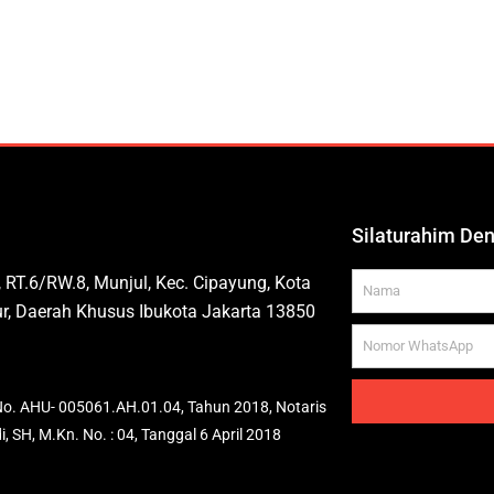
Silaturahim De
Name
, RT.6/RW.8, Munjul, Kec. Cipayung, Kota
r, Daerah Khusus Ibukota Jakarta 13850
WhatsApp
 AHU- 005061.AH.01.04, Tahun 2018, Notaris
di, SH, M.Kn. No. : 04, Tanggal 6 April 2018