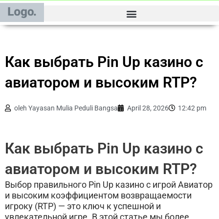
Lewati
ke
konten
Как выбрать Pin Up казино с
авиатором и высоким RTP?
oleh
Yayasan Mulia Peduli Bangsa
April 28, 2026
12:42 pm
Как выбрать Pin Up казино с
авиатором и высоким RTP?
Выбор правильного Pin Up казино с игрой Авиатор
и высоким коэффициентом возвращаемости
игроку (RTP) — это ключ к успешной и
увлекательной игре. В этой статье мы более