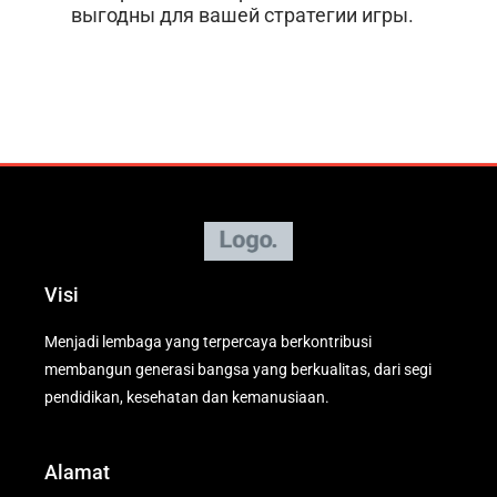
выгодны для вашей стратегии игры.
Visi
Menjadi lembaga yang terpercaya berkontribusi
membangun generasi bangsa yang berkualitas, dari segi
pendidikan, kesehatan dan kemanusiaan.
Alamat