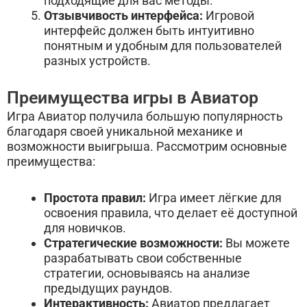
подходящие для вас методы.
Отзывчивость интерфейса:
Игровой
интерфейс должен быть интуитивно
понятным и удобным для пользователей
разных устройств.
Преимущества игры в Авиатор
Игра Авиатор получила большую популярность
благодаря своей уникальной механике и
возможности выигрыша. Рассмотрим основные
преимущества:
Простота правил:
Игра имеет лёгкие для
освоения правила, что делает её доступной
для новичков.
Стратегические возможности:
Вы можете
разрабатывать свои собственные
стратегии, основываясь на анализе
предыдущих раундов.
Интерактивность:
Авиатор предлагает