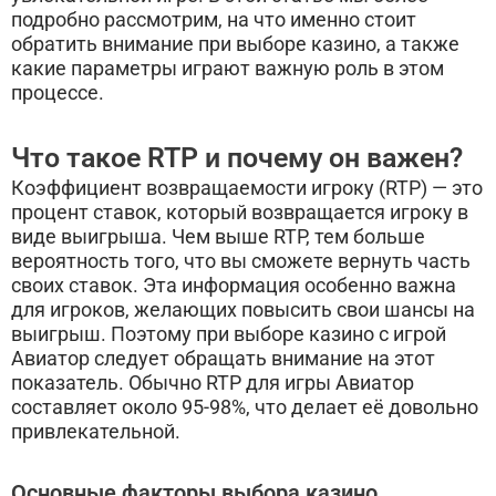
подробно рассмотрим, на что именно стоит
обратить внимание при выборе казино, а также
какие параметры играют важную роль в этом
процессе.
Что такое RTP и почему он важен?
Коэффициент возвращаемости игроку (RTP) — это
процент ставок, который возвращается игроку в
виде выигрыша. Чем выше RTP, тем больше
вероятность того, что вы сможете вернуть часть
своих ставок. Эта информация особенно важна
для игроков, желающих повысить свои шансы на
выигрыш. Поэтому при выборе казино с игрой
Авиатор следует обращать внимание на этот
показатель. Обычно RTP для игры Авиатор
составляет около 95-98%, что делает её довольно
привлекательной.
Основные факторы выбора казино