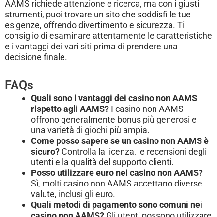
AAMS richiede attenzione e ricerca, ma con i giusti
strumenti, puoi trovare un sito che soddisfi le tue
esigenze, offrendo divertimento e sicurezza. Ti
consiglio di esaminare attentamente le caratteristiche
e i vantaggi dei vari siti prima di prendere una
decisione finale.
FAQs
Quali sono i vantaggi dei casino non AAMS
rispetto agli AAMS?
I casino non AAMS
offrono generalmente bonus più generosi e
una varietà di giochi più ampia.
Come posso sapere se un casino non AAMS è
sicuro?
Controlla la licenza, le recensioni degli
utenti e la qualità del supporto clienti.
Posso utilizzare euro nei casino non AAMS?
Sì, molti casino non AAMS accettano diverse
valute, inclusi gli euro.
Quali metodi di pagamento sono comuni nei
casino non AAMS?
Gli utenti possono utilizzare