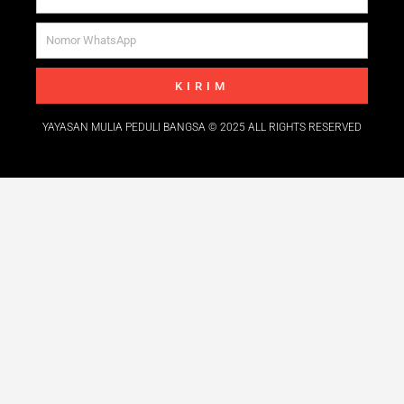
WhatsApp
KIRIM
YAYASAN MULIA PEDULI BANGSA © 2025 ALL RIGHTS RESERVED​