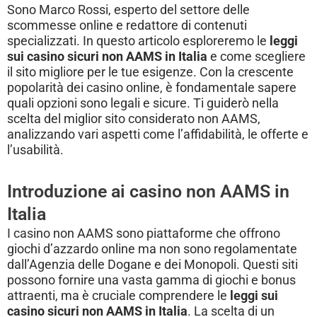
Sono Marco Rossi, esperto del settore delle
scommesse online e redattore di contenuti
specializzati. In questo articolo esploreremo le
leggi
sui casino sicuri non AAMS in Italia
e come scegliere
il sito migliore per le tue esigenze. Con la crescente
popolarità dei casino online, è fondamentale sapere
quali opzioni sono legali e sicure. Ti guiderò nella
scelta del miglior sito considerato non AAMS,
analizzando vari aspetti come l’affidabilità, le offerte e
l’usabilità.
Introduzione ai casino non AAMS in
Italia
I casino non AAMS sono piattaforme che offrono
giochi d’azzardo online ma non sono regolamentate
dall’Agenzia delle Dogane e dei Monopoli. Questi siti
possono fornire una vasta gamma di giochi e bonus
attraenti, ma è cruciale comprendere le
leggi sui
casino sicuri non AAMS in Italia
. La scelta di un