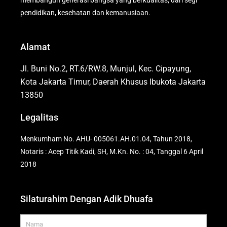
pendidikan, kesehatan dan kemanusiaan.
Alamat
Jl. Buni No.2, RT.6/RW.8, Munjul, Kec. Cipayung,
Kota Jakarta Timur, Daerah Khusus Ibukota Jakarta
13850
Legalitas
Menkumham No. AHU- 005061.AH.01.04, Tahun 2018,
Notaris : Acep Titik Kadi, SH, M.Kn. No. : 04, Tanggal 6 April
2018
Silaturahim Dengan Adik Dhuafa
Name