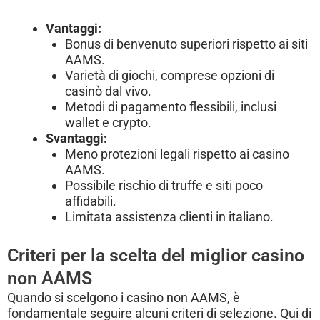
Vantaggi:
Bonus di benvenuto superiori rispetto ai siti
AAMS.
Varietà di giochi, comprese opzioni di
casinò dal vivo.
Metodi di pagamento flessibili, inclusi
wallet e crypto.
Svantaggi:
Meno protezioni legali rispetto ai casino
AAMS.
Possibile rischio di truffe e siti poco
affidabili.
Limitata assistenza clienti in italiano.
Criteri per la scelta del miglior casino
non AAMS
Quando si scelgono i casino non AAMS, è
fondamentale seguire alcuni criteri di selezione. Qui di