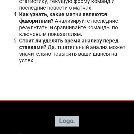
статистику, текущую форму команд и
последние новости о матчах.
Как узнать, какие матчи являются
фаворитами?
Анализируйте последние
результаты и сравнивайте команды по
ключевым показателям.
Стоит ли уделять время анализу перед
ставками?
Да, тщательный анализ может
значительно повысить ваши шансы на
успех.