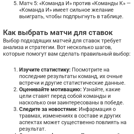
Матч 5: «Команда И» против «Команды К» —
«Команда И» имеет сильное желание
выиграть, чтобы подпрыгнуть в таблице.
Как выбрать матчи для ставок
Выбор подходящих матчей для ставок требует
анализа и стратегии. Вот несколько шагов,
которые помогут вам сделать правильный выбор:
Изучите статистику:
Посмотрите на
последние результаты команд, их очные
встречи и другие статистические данные.
Оценивайте мотивацию:
Узнайте, какие
цели ставят перед собой команды и
насколько они заинтересованы в победе.
Следите за новостями:
Инфармация о
травмах, изменениях в составе и других
аспектах может существенно повлиять на
результат.