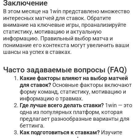
Заключение
В этом месяце на 1win представлено множество
интересных матчей для ставок. Обратите
внимание на ключевые игры, проанализируйте
статистику, мотивацию и актуальную
информацию. Правильный выбор матча и
понимание его контекста могут увеличить ваши
шансы на успех в ставках.
Часто задаваемые вопросы (FAQ)
Какие факторы влияют на выбор матчей
для ставок?
Основные факторы включают
форму команд, статистику, мотивацию и
информацию о травмах.
Где лучше всего делать ставки?
1win — это
одна из популярных платформ, которая
предлагает разнообразные варианты для
беттинга.
Как подготовиться к ставкам?
Изучите