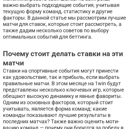
важно выбрать подходящие события, учитывая
текущую форму команд, статистику и другие
факторы. В данной статье мы рассмотрим лучшие
матчи для ставок, которые стоит рассмотреть, а
также дадим несколько советов по выбору
оптимальных событий для беттинга.
Почему стоит делать ставки на эти
матчи
Ставки на спортивные события могут принести
как удовольствие, так и прибыль, если выбрать
правильные матчи. В этом месяце на 1win будут
представлены несколько ключевых игр, которые
обещают высокую динамику и явные фавориты.
Одним из основных факторов, который стоит
учитывать, является форма команд: какие
команды показывают лучшие результаты в
последних матчах? Также важно оценить моти­
вацию команд — почему они борются за победу в