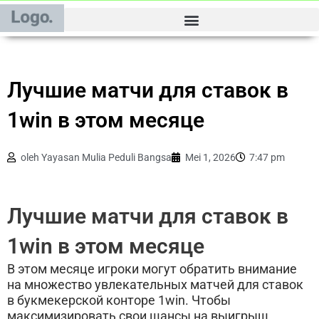
Lewati
ke
konten
Лучшие матчи для ставок в
1win в этом месяце
oleh
Yayasan Mulia Peduli Bangsa
Mei 1, 2026
7:47 pm
Лучшие матчи для ставок в
1win в этом месяце
В этом месяце игроки могут обратить внимание
на множество увлекательных матчей для ставок
в букмекерской конторе 1win. Чтобы
максимизировать свои шансы на выигрыш,