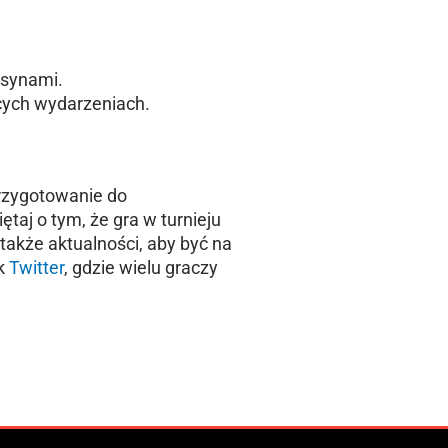
asynami.
cych wydarzeniach.
Przygotowanie do
aj o tym, że gra w turnieju
także aktualności, aby być na
ak
Twitter
, gdzie wielu graczy