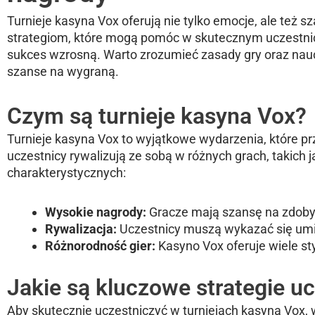
Turnieje kasyna Vox oferują nie tylko emocje, ale też 
strategiom, które mogą pomóc w skutecznym uczestni
sukces wzrosną. Warto zrozumieć zasady gry oraz naucz
szanse na wygraną.
Czym są turnieje kasyna Vox?
Turnieje kasyna Vox to wyjątkowe wydarzenia, które pr
uczestnicy rywalizują ze sobą w różnych grach, takich 
charakterystycznych:
Wysokie nagrody:
Gracze mają szansę na zdoby
Rywalizacja:
Uczestnicy muszą wykazać się umie
Różnorodność gier:
Kasyno Vox oferuje wiele sty
Jakie są kluczowe strategie u
Aby skutecznie uczestniczyć w turniejach kasyna Vox,