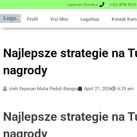
Lewati
Layanan Donatur
(+62) 878-8153
ke
konten
Profil
Visi Misi
Legalitas
Kontak Kam
Najlepsze strategie na T
nagrody
oleh
Yayasan Mulia Peduli Bangsa
April 21, 2026
6:29 am
Najlepsze strategie na T
nagrody