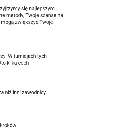
rzyjrzymy się najlepszym
ne metody, Twoje szanse na
re mogą zwiększyć Twoje
zy. W turniejach tych
to kilka cech
ą niż inni zawodnicy.
 kroków: