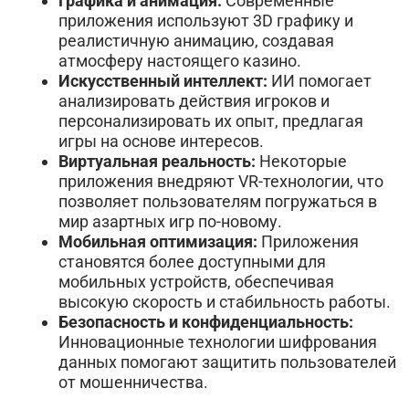
Графика и анимация:
Современные
приложения используют 3D графику и
реалистичную анимацию, создавая
атмосферу настоящего казино.
Искусственный интеллект:
ИИ помогает
анализировать действия игроков и
персонализировать их опыт, предлагая
игры на основе интересов.
Виртуальная реальность:
Некоторые
приложения внедряют VR-технологии, что
позволяет пользователям погружаться в
мир азартных игр по-новому.
Мобильная оптимизация:
Приложения
становятся более доступными для
мобильных устройств, обеспечивая
высокую скорость и стабильность работы.
Безопасность и конфиденциальность:
Инновационные технологии шифрования
данных помогают защитить пользователей
от мошенничества.