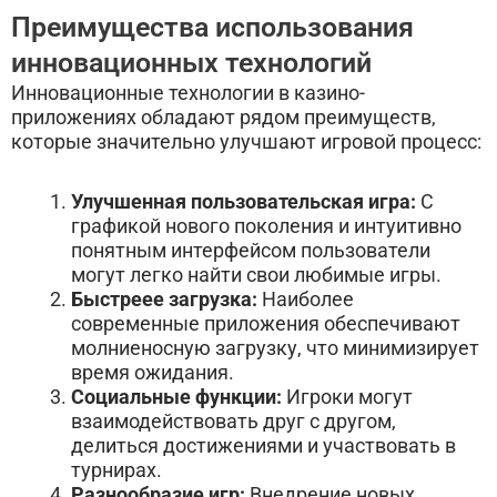
Преимущества использования
инновационных технологий
Инновационные технологии в казино-
приложениях обладают рядом преимуществ,
которые значительно улучшают игровой процесс:
Улучшенная пользовательская игра:
С
графикой нового поколения и интуитивно
понятным интерфейсом пользователи
могут легко найти свои любимые игры.
Быстреее загрузка:
Наиболее
современные приложения обеспечивают
молниеносную загрузку, что минимизирует
время ожидания.
Социальные функции:
Игроки могут
взаимодействовать друг с другом,
делиться достижениями и участвовать в
турнирах.
Разнообразие игр:
Внедрение новых