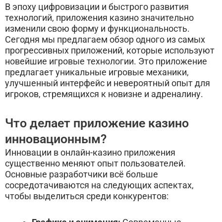
В эпоху цифровизации и быстрого развития
технологий, приложения казино значительно
изменили свою форму и функциональность.
Сегодня мы предлагаем обзор одного из самых
прогрессивных приложений, которые используют
новейшие игровые технологии. Это приложение
предлагает уникальные игровые механики,
улучшенный интерфейс и невероятный опыт для
игроков, стремящихся к новизне и адреналину.
Что делает приложение казино
инновационным?
Инновации в онлайн-казино приложения
существенно меняют опыт пользователей.
Основные разработчики всё больше
сосредотачиваются на следующих аспектах,
чтобы выделиться среди конкурентов: