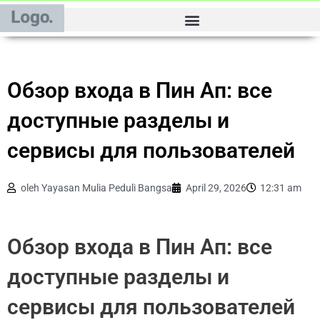
Lewati
ke
konten
Обзор входа в Пин Ап: все
доступные разделы и
сервисы для пользователей
oleh
Yayasan Mulia Peduli Bangsa
April 29, 2026
12:31 am
Обзор входа в Пин Ап: все
доступные разделы и
сервисы для пользователей