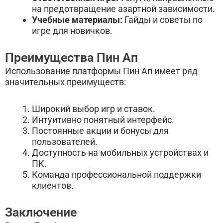
на предотвращение азартной зависимости.
Учебные материалы:
Гайды и советы по
игре для новичков.
Преимущества Пин Ап
Использование платформы Пин Ап имеет ряд
значительных преимуществ:
Широкий выбор игр и ставок.
Интуитивно понятный интерфейс.
Постоянные акции и бонусы для
пользователей.
Доступность на мобильных устройствах и
ПК.
Команда профессиональной поддержки
клиентов.
Заключение