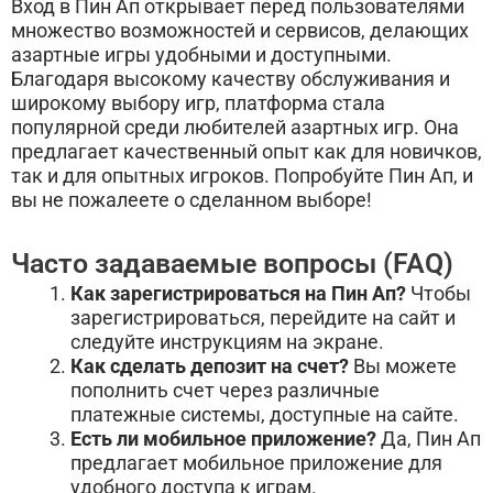
Вход в Пин Ап открывает перед пользователями
множество возможностей и сервисов, делающих
азартные игры удобными и доступными.
Благодаря высокому качеству обслуживания и
широкому выбору игр, платформа стала
популярной среди любителей азартных игр. Она
предлагает качественный опыт как для новичков,
так и для опытных игроков. Попробуйте Пин Ап, и
вы не пожалеете о сделанном выборе!
Часто задаваемые вопросы (FAQ)
Как зарегистрироваться на Пин Ап?
Чтобы
зарегистрироваться, перейдите на сайт и
следуйте инструкциям на экране.
Как сделать депозит на счет?
Вы можете
пополнить счет через различные
платежные системы, доступные на сайте.
Есть ли мобильное приложение?
Да, Пин Ап
предлагает мобильное приложение для
удобного доступа к играм.