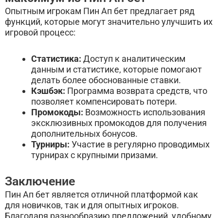
Опытным игрокам Пин Ап бет предлагает ряд
функций, которые могут значительно улучшить их
игровой процесс:
Статистика:
Доступ к аналитическим
данным и статистике, которые помогают
делать более обоснованные ставки.
Кэшбэк:
Программа возврата средств, что
позволяет компенсировать потери.
Промокоды:
Возможность использования
эксклюзивных промокодов для получения
дополнительных бонусов.
Турниры:
Участие в регулярно проводимых
турнирах с крупными призами.
Заключение
Пин Ап бет является отличной платформой как
для новичков, так и для опытных игроков.
Благодаря разнообразию предложений, удобному