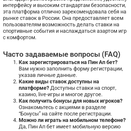
интерфейсу и высоким стандартам безопасности,
эта платформа отлично зарекомендовала себя на
рынке ставок в России. Она предоставляет всем
пользователям возможность делать ставки на
спортивные события и наслаждаться азартом игр
с комфортом.
Часто задаваемые вопросы (FAQ)
Как зарегистрироваться на Пин Ап бет?
Вам нужно заполнить форму регистрации,
указав личные данные.
Какие виды ставок доступны на
платформе?
Доступны ставки на спорт,
казино, live-игры и многое другое.
Как получить бонусы для новых игроков?
Ознакомьтесь с акциями в разделе
“Бонусы” на сайте после регистрации.
Можно ли играть на мобильном телефоне?
Да, Пин Ап бет имеет мoбильную версию