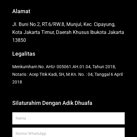
Alamat
Jl. Buni No.2, RT.6/RW.8, Munjul, Kec. Cipayung,
Kota Jakarta Timur, Daerah Khusus Ibukota Jakarta
13850
Legalitas
Menkumham No. AHU- 005061.AH.01.04, Tahun 2018,
Notaris : Acep Titik Kadi, SH, M.Kn. No. : 04, Tanggal 6 April
2018
Silaturahim Dengan Adik Dhuafa
Name
WhatsApp