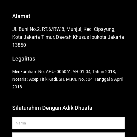
Alamat
Jl. Buni No.2, RT.6/RW.8, Munjul, Kec. Cipayung,
Kota Jakarta Timur, Daerah Khusus Ibukota Jakarta
13850
Legalitas
Menkumham No. AHU- 005061.AH.01.04, Tahun 2018,
Notaris : Acep Titik Kadi, SH, M.Kn. No. : 04, Tanggal 6 April
2018
Silaturahim Dengan Adik Dhuafa
Name
WhatsApp