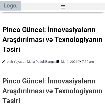
Lewati
ke
konten
Pinco Güncel: İnnovasiyaların
Araşdırılması və Texnologiyanın
Təsiri
oleh
Yayasan Mulia Peduli Bangsa
Mei 1, 2026
7:52 am
Pinco Güncel: İnnovasiyaların
Araşdırılması və Texnologiyanın
Təsiri