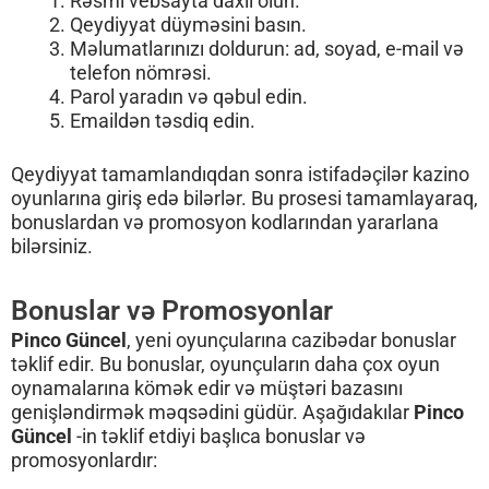
Rəsmi vebsayta daxil olun.
Qeydiyyat düyməsini basın.
Məlumatlarınızı doldurun: ad, soyad, e-mail və
telefon nömrəsi.
Parol yaradın və qəbul edin.
Emaildən təsdiq edin.
Qeydiyyat tamamlandıqdan sonra istifadəçilər kazino
oyunlarına giriş edə bilərlər. Bu prosesi tamamlayaraq,
bonuslardan və promosyon kodlarından yararlana
bilərsiniz.
Bonuslar və Promosyonlar
Pinco Güncel
, yeni oyunçularına cazibədar bonuslar
təklif edir. Bu bonuslar, oyunçuların daha çox oyun
oynamalarına kömək edir və müştəri bazasını
genişləndirmək məqsədini güdür. Aşağıdakılar
Pinco
Güncel
-in təklif etdiyi başlıca bonuslar və
promosyonlardır: