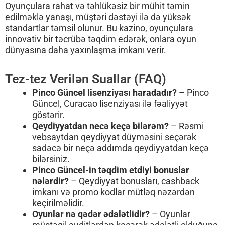
Oyunçulara rahat və təhlükəsiz bir mühit təmin
edilməklə yanaşı, müştəri dəstəyi ilə də yüksək
standartlar təmsil olunur. Bu kazino, oyunçulara
innovativ bir təcrübə təqdim edərək, onlara oyun
dünyasına daha yaxınlaşma imkanı verir.
Tez-tez Verilən Suallar (FAQ)
Pinco Güncel lisenziyası haradadır?
– Pinco
Güncel, Curacao lisenziyası ilə fəaliyyət
göstərir.
Qeydiyyatdan necə keçə bilərəm?
– Rəsmi
vebsaytdan qeydiyyat düyməsini seçərək
sadəcə bir neçə addımda qeydiyyatdan keçə
bilərsiniz.
Pinco Güncel-in təqdim etdiyi bonuslar
nələrdir?
– Qeydiyyat bonusları, cashback
imkanı və promo kodlar mütləq nəzərdən
keçirilməlidir.
Oyunlar nə qədər ədalətlidir?
– Oyunlar