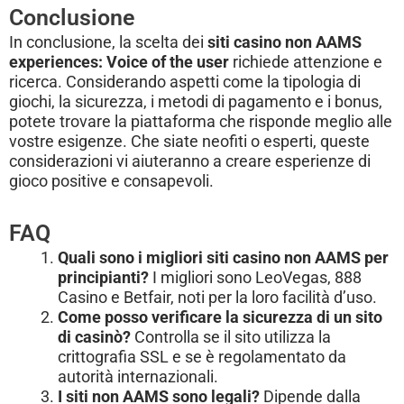
Conclusione
In conclusione, la scelta dei
siti casino non AAMS
experiences: Voice of the user
richiede attenzione e
ricerca. Considerando aspetti come la tipologia di
giochi, la sicurezza, i metodi di pagamento e i bonus,
potete trovare la piattaforma che risponde meglio alle
vostre esigenze. Che siate neofiti o esperti, queste
considerazioni vi aiuteranno a creare esperienze di
gioco positive e consapevoli.
FAQ
Quali sono i migliori siti casino non AAMS per
principianti?
I migliori sono LeoVegas, 888
Casino e Betfair, noti per la loro facilità d’uso.
Come posso verificare la sicurezza di un sito
di casinò?
Controlla se il sito utilizza la
crittografia SSL e se è regolamentato da
autorità internazionali.
I siti non AAMS sono legali?
Dipende dalla