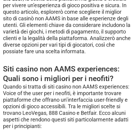
per vivere un’esperienza di gioco positiva e sicura. In
questo articolo, esplorerò come scegliere il miglior
sito di casinò non AAMS in base alle esperienze degli
utenti. Gli elementi chiave da considerare includono la
varietà dei giochi, i metodi di pagamento, il supporto
clienti e la legalità della piattaforma. Analizzerò anche
diverse opzioni per vari tipi di giocatori, così che
possiate fare una scelta informata.
Siti casino non AAMS experiences:
Quali sono i migliori per i neofiti?
Quando si tratta di siti casino non AAMS experiences:
Voice of the user per i neofiti, è importante trovare
piattaforme che offrano un’interfaccia user-friendly e
opzioni di gioco accessibili. Tra le migliori scelte si
trovano LeoVegas, 888 Casino e Betfair. Ecco alcuni
aspetti che rendono questi siti particolarmente adatti
per i principianti: