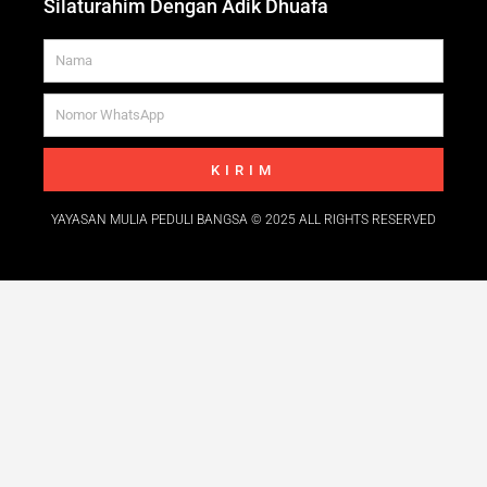
Silaturahim Dengan Adik Dhuafa
Name
WhatsApp
KIRIM
YAYASAN MULIA PEDULI BANGSA © 2025 ALL RIGHTS RESERVED​