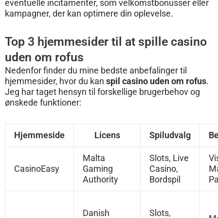
eventuelle incitamenter, som velkomstbonusser eller
kampagner, der kan optimere din oplevelse.
Top 3 hjemmesider til at spille casino
uden om rofus
Nedenfor finder du mine bedste anbefalinger til
hjemmesider, hvor du kan
spil casino uden om rofus
.
Jeg har taget hensyn til forskellige brugerbehov og
ønskede funktioner:
Hjemmeside
Licens
Spiludvalg
Be
Malta
Slots, Live
Vi
CasinoEasy
Gaming
Casino,
Ma
Authority
Bordspil
Pa
Danish
Slots,