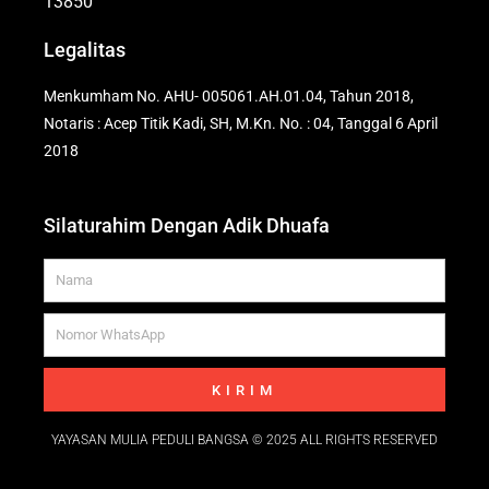
13850
Legalitas
Menkumham No. AHU- 005061.AH.01.04, Tahun 2018,
Notaris : Acep Titik Kadi, SH, M.Kn. No. : 04, Tanggal 6 April
2018
Silaturahim Dengan Adik Dhuafa
Name
WhatsApp
KIRIM
YAYASAN MULIA PEDULI BANGSA © 2025 ALL RIGHTS RESERVED​