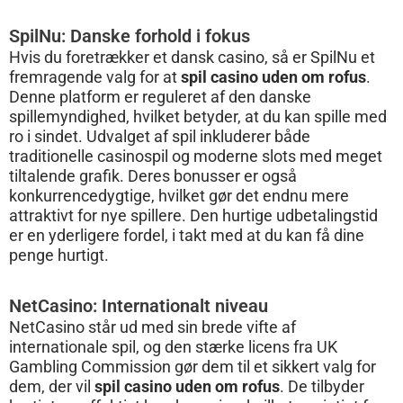
SpilNu: Danske forhold i fokus
Hvis du foretrækker et dansk casino, så er SpilNu et
fremragende valg for at
spil casino uden om rofus
.
Denne platform er reguleret af den danske
spillemyndighed, hvilket betyder, at du kan spille med
ro i sindet. Udvalget af spil inkluderer både
traditionelle casinospil og moderne slots med meget
tiltalende grafik. Deres bonusser er også
konkurrencedygtige, hvilket gør det endnu mere
attraktivt for nye spillere. Den hurtige udbetalingstid
er en yderligere fordel, i takt med at du kan få dine
penge hurtigt.
NetCasino: Internationalt niveau
NetCasino står ud med sin brede vifte af
internationale spil, og den stærke licens fra UK
Gambling Commission gør dem til et sikkert valg for
dem, der vil
spil casino uden om rofus
. De tilbyder