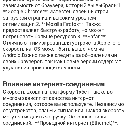
зависимости от браузера, который вы выбрали:1.
**Google Chrome**: Известен своей быстрой
загрузкой страниц и высоким уровнем
оптимизации.2. **Mozilla Firefox**: Также
предоставляет быструю работу, но может
потребовать больше ресурсов.3. **Safari**:
Отлично оптимизирован для устройств Apple, его
скорость на iOS может быть выше, чем на
Android.Важно также следить за обновлениями
своих браузеров, так как новые версии содержат
улучшения производительности.
Влияние интернет-соединения
Скорость входа на платформу 1хбет также во
многом зависит от качества интернет-
соединения, которое вы используете. Независимо
от устройства, слабый сигнал или низкая скорость
могут замедлить загрузку. Основные типы
соединений:- **Проводной интернет (Ethernet)**: