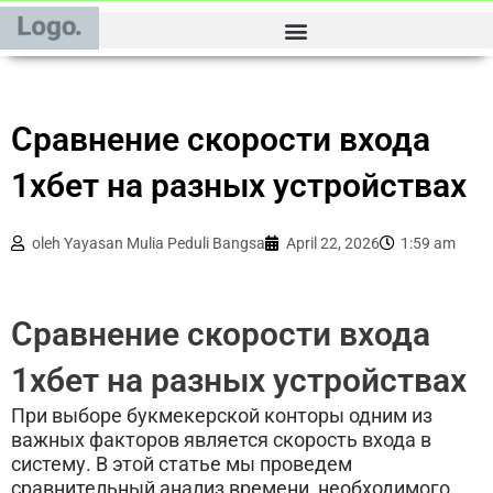
Lewati
ke
konten
Сравнение скорости входа
1хбет на разных устройствах
oleh
Yayasan Mulia Peduli Bangsa
April 22, 2026
1:59 am
Сравнение скорости входа
1хбет на разных устройствах
При выборе букмекерской конторы одним из
важных факторов является скорость входа в
систему. В этой статье мы проведем
сравнительный анализ времени, необходимого