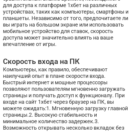
для доступа к платформе 1хбет на различных
устройствах, таких как компьютеры, смартфоны и
планшеты. Независимо от того, предпочитаете ли
вы играть на большом экране или использовать
мобильное устройство для ставок, скорость
доступа может значительно влиять на ваше
впечатление от игры.
Скорость входа на ПК
Компьютеры, как правило, обеспечивают
наилучший опыт в плане скорости входа.
Быстрый интернет и мощные процессоры
позволяют пользователям мгновенно загружать
страницы и получать доступ к функционалу. При
входе на сайт 1хбет через браузер на ПК, вы
можете ожидать:1. Мгновенную загрузку главной
страницы.2. Высокую стабильность и
минимальное количество задержек.3.
Возможность открывать несколько вкладок без