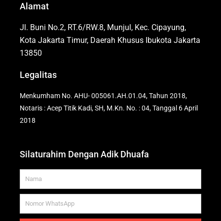
Alamat
Jl. Buni No.2, RT.6/RW.8, Munjul, Kec. Cipayung,
Kota Jakarta Timur, Daerah Khusus Ibukota Jakarta
13850
Legalitas
Menkumham No. AHU- 005061.AH.01.04, Tahun 2018,
Notaris : Acep Titik Kadi, SH, M.Kn. No. : 04, Tanggal 6 April
2018
Silaturahim Dengan Adik Dhuafa
Name
WhatsApp