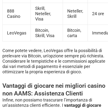
Skrill,
888
Neteller,
Neteller,
24 ore
Casino
Skrill
Visa
Bitcoin,
Bitcoin,
LeoVegas
Immedi
Skrill, Visa
carta
Come potete vedere, LeoVegas offre la possibilità di
prelevare via Bitcoin, un’opzione sempre più richiesta.
Considerare le tempistiche e le commissioni applicate
dai vari metodi di pagamento è essenziale per
ottimizzare la propria esperienza di gioco.
Vantaggi di giocare nei migliori casino
non AAMS: Assistenza Clienti
Infine, non possiamo trascurare l’importanza di
un’assistenza clienti efficiente. I
vantaggi di giocare