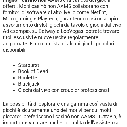
offerti. Molti casinò non AAMS collaborano con
fornitori di software di alto livello come NetEnt,
Microgaming e Playtech, garantendo così un ampio
assortimento di slot, giochi da tavolo e giochi dal vivo.
Ad esempio, su Betway e LeoVegas, potrete trovare
titoli esclusivi e nuove uscite regolarmente
aggiornate. Ecco una lista di alcuni giochi popolari
disponibili:
Starburst
Book of Dead
Roulette
Blackjack
Giochi dal vivo con croupier professionisti
La possibilità di esplorare una gamma così vasta di
giochi è sicuramente uno dei motivi per cui molti
giocatori preferiscono i casinò non AAMS. Tuttavia, è
importante valutare anche la qualità dell’assistenza