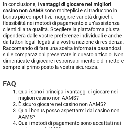
In conclusione, i
vantaggi di giocare nei migliori
casino non AAMS
sono molteplici e si traducono in
bonus più competitivi, maggiore varietà di giochi,
flessibilità nei metodi di pagamento e un’assistenza
clienti di alta qualità. Scegliere la piattaforma giusta
dipenderà dalle vostre preferenze individuali e anche
da fattori legali legati alla vostra nazione di residenza.
Raccomando di fare una scelta informata basandosi
sulle comparazioni presentate in questo articolo. Non
dimenticate di giocare responsabilmente e di mettere
sempre al primo posto la vostra sicurezza.
FAQ
Quali sono i principali vantaggi di giocare nei
migliori casino non AAMS?
È sicuro giocare nei casino non AAMS?
Quali bonus posso aspettarmi dai casino non
AAMS?
Quali metodi di pagamento sono accettati nei